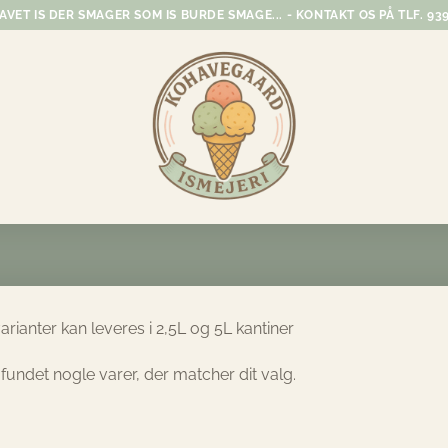
VET IS DER SMAGER SOM IS BURDE SMAGE... - KONTAKT OS PÅ TLF. 939
varianter kan leveres i 2,5L og 5L kantiner
 fundet nogle varer, der matcher dit valg.