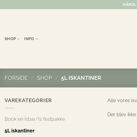
Fortsæt
HÅNDLA
til
indhold
SHOP
INFO
FORSIDE
/
SHOP
/
5L ISKANTINER
VAREKATEGORIER
Alle vores is
Der blev ikke
Book en isbar/Is festpakke
5L iskantiner