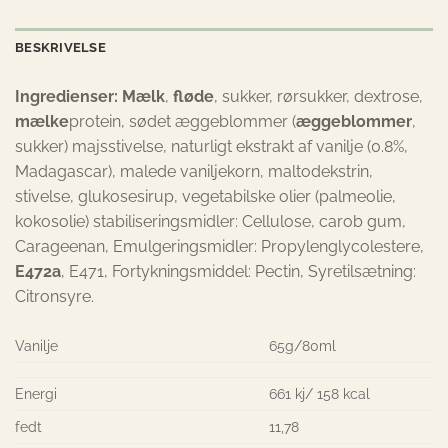
BESKRIVELSE
Ingredienser: Mælk
,
fløde
, sukker, rørsukker, dextrose,
mælke
protein, sødet æggeblommer (
æggeblommer
,
sukker) majsstivelse, naturligt ekstrakt af vanilje (0.8%,
Madagascar), malede vaniljekorn, maltodekstrin,
stivelse, glukosesirup, vegetabilske olier (palmeolie,
kokosolie) stabiliseringsmidler: Cellulose, carob gum,
Carageenan, Emulgeringsmidler: Propylenglycolestere,
E472a
, E471, Fortykningsmiddel: Pectin, Syretilsætning:
Citronsyre.
Vanilje
65g/80ml
Energi
661 kj/ 158 kcal
fedt
11,78