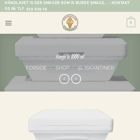
Fortsæt
HÅNDLAVET IS DER SMAGER SOM IS BURDE SMAGE... - KONTAKT
OS PÅ TLF. 939 939 19
til
indhold
0
Mango is 1000 ml
FORSIDE
/
SHOP
/
5L ISKANTINER