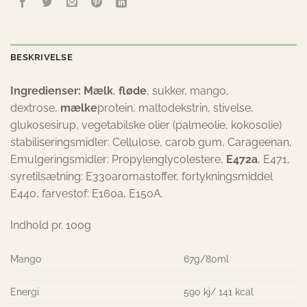
BESKRIVELSE
Ingredienser: Mælk
,
fløde
, sukker, mango,
dextrose,
mælke
protein, maltodekstrin, stivelse,
glukosesirup, vegetabilske olier (palmeolie, kokosolie)
stabiliseringsmidler: Cellulose, carob gum, Carageenan,
Emulgeringsmidler: Propylenglycolestere,
E472a
, E471,
syretilsætning: E330aromastoffer, fortykningsmiddel
E440, farvestof: E160a, E150A.
Indhold pr. 100g
Mango
67g/80ml
Energi
590 kj/ 141 kcal