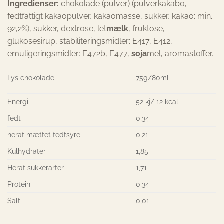
Ingredienser:
chokolade (pulver) (pulverkakabo,
fedtfattigt kakaopulver, kakaomasse, sukker, kakao: min.
92,2%), sukker, dextrose, let
mælk
, fruktose,
glukosesirup, stabiliteringsmidler; E417, E412,
emuligeringsmidler: E472b, E477,
soja
mel, aromastoffer.
Lys chokolade
75g/80ml
Energi
52 kj/ 12 kcal
fedt
0,34
heraf mættet fedtsyre
0,21
Kulhydrater
1,85
Heraf sukkerarter
1,71
Protein
0,34
Salt
0,01