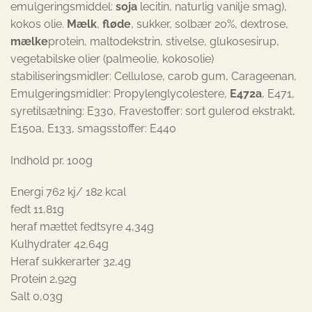
emulgeringsmiddel:
soja
lecitin, naturlig vanilje smag),
kokos olie.
Mælk
,
fløde
, sukker, solbær 20%, dextrose,
mælke
protein, maltodekstrin, stivelse, glukosesirup,
vegetabilske olier (palmeolie, kokosolie)
stabiliseringsmidler: Cellulose, carob gum, Carageenan,
Emulgeringsmidler: Propylenglycolestere,
E472a
, E471,
syretilsætning: E330, Fravestoffer: sort gulerod ekstrakt,
E150a, E133, smagsstoffer: E440
Indhold pr. 100g
Energi 762 kj/ 182 kcal
fedt 11,81g
heraf mættet fedtsyre 4,34g
Kulhydrater 42,64g
Heraf sukkerarter 32,4g
Protein 2,92g
Salt 0,03g