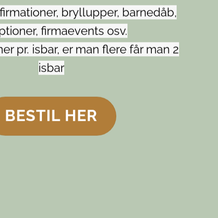
nfirmationer, bryllupper, barnedåb,
ptioner, firmaevents osv.
r pr. isbar, er man flere får man 2
isbar
BESTIL HER