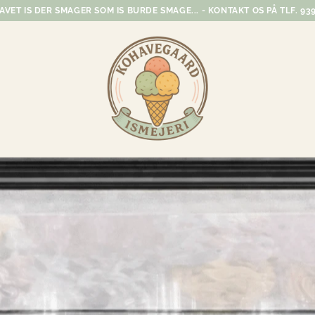
VET IS DER SMAGER SOM IS BURDE SMAGE... - KONTAKT OS PÅ TLF. 939