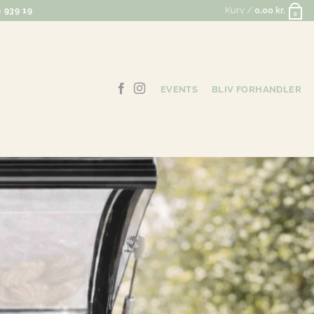
Kurv /
0,00
kr.
 939 19
0
EVENTS
BLIV FORHANDLER