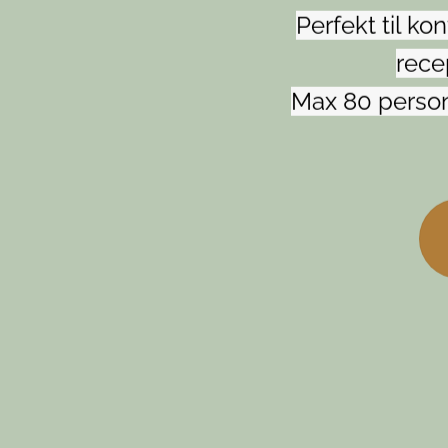
Perfekt til ko
rece
Max 80 persone