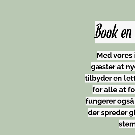
Book en 
Med vores i
gæster at ny
tilbyder en l
for alle at 
fungerer også
der spreder g
stem